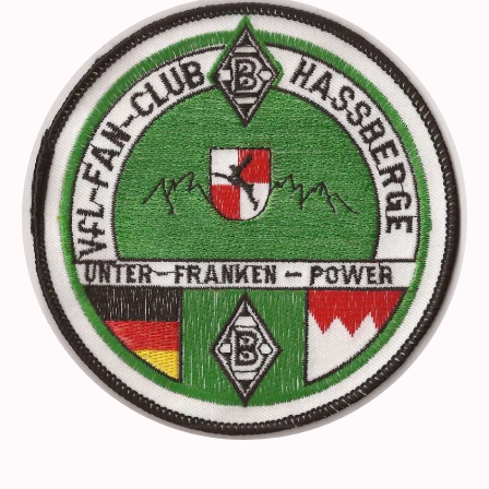
Ausgestattet mit Fahnen, eingehüllt in wertvolle, von Aufnähern gespickte
Jacken, Trikots und mit Schals in den Vereinsfarben schwarz-weiß-grün,