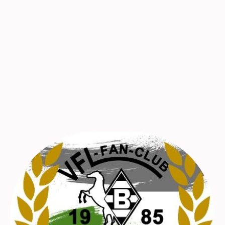
unterstützt man lautstark, aber stets fair, seine Borussia.
Mitglieder
Der „VfL-­Fanclub Hassberge“ hat zurzeit einen Stand von rund 50
eingetragenen Mitgliedern aus dem gesamten Kreisgebiet. Zusätzlich
kommen weitere Fans der Gladbacher Mannschaft hinzu, die schon über
Jahre hinweg begeistert sind von unserer „Borussia".
In regelmässigen Zusammenkünften der Mitgliedern, werden jeweils
Rückblicke durchgeführt, vorausschauend weitere Aktivitäten besprochen
und die Geselligkeit untereinander gepflegt.
Interessierte Borussen sind jederzeit Willkommen und finden
hier
weitere
Informationen.
40 jähriges Jubiläum