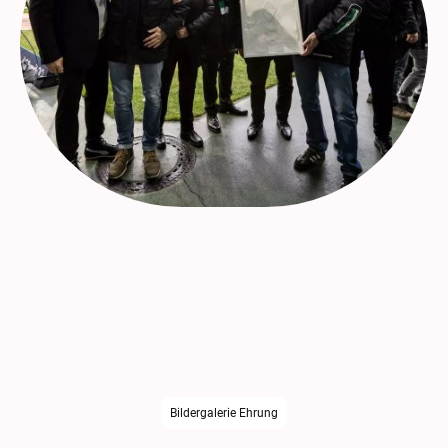
Borussia lud Vertreter des Fanclubs am
13. Dezember 2025 in den Borussia Park. Vor Beginn des
Spiels gegen den VfL Wolfsburg wurde der VfL Fanclub
Hassberge
neben weiteren Fanclubs für sein
40 jähriges Bestehen ausgezeichnet.
Zum Dank gab es eine eigens gestaltete
Jubiläumsurkunde.
Bildergalerie Ehrung