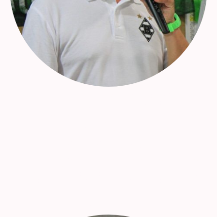
Einen wesentlichen Anteil am aktiven Geschehen des "VfL-Fanclub
Hassberge" hatte der langjährige Vorstand,
Dieter Schäfer (leider 2022 verstorben),
der Ansprechpartner für alles war, die Reisen organisierte und durch
Rundrufe
und Rundschreiben für die Fan-Mobilisierung gesorgt hatte.
425 + 425 = Borussia
Die Entfernung von 425 Kilometern nahmen und nehmen die Borussen des
"VfL Fanclub Hassberge" so manches Mal auf sich.
Die Zeit von ca. je 6,5 Stunden wird mit alten Geschichten, Getränken sowie
Freude (leider manchmal auch Leid) "überbrückt" und rundet das "Erlebnis -
Borussia" vollends ab.
Treue Borussen