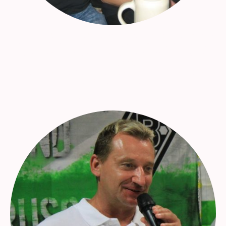
Jahrelang fährt der VfL-Fanclub „Hassberge“ zusammen
mit den "Abicher Borussenfreunden“ mehr als zehn Mal
jährlich mit Bus und Auto zu den Heimspielen nach
Mönchengladbach.
Desweiteren unterstützt man seine Idole bei den Spielen
im süddeutschen Raum.
Dieter "Didi" Schäfer