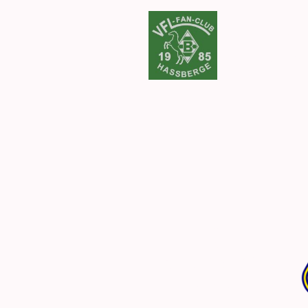
Startseit
Aufnäher
1.
Runde
So 17.08.2025
15.30 Uhr