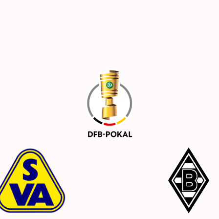
e
Fanclub Bilder
Bundesliga 2025/2026
DFB-Pokal 
 / Pins
Mitglied werden / Kontakt
Links
2:3